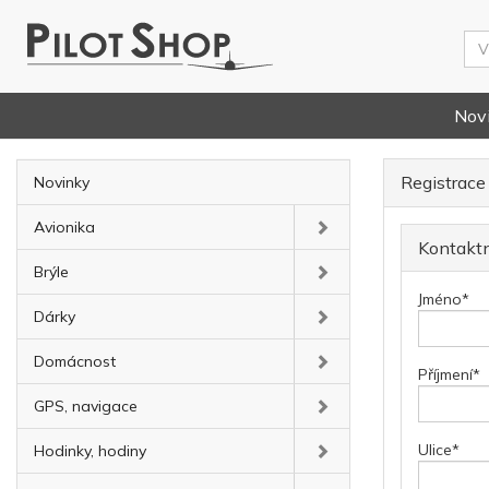
Nov
Registrace
Novinky
Avionika
Kontaktn
Brýle
Jméno
*
Dárky
Domácnost
Příjmení
*
GPS, navigace
Ulice
*
Hodinky, hodiny