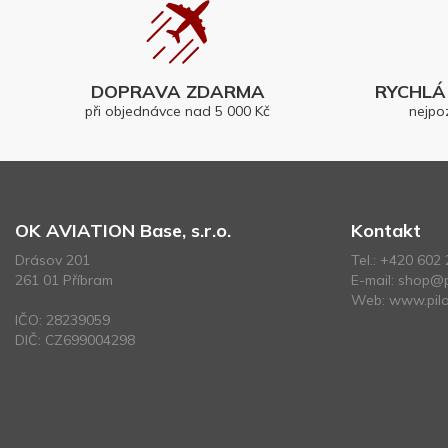
DOPRAVA ZDARMA
RYCHLÁ 
při objednávce nad 5 000 Kč
nejpo
OK AVIATION Base, s.r.o.
Kontakt
Drásov 201
Tel.:
+420 602 
261 01 Příbram
E-mail:
shop@p
Web:
www.pilo
IČO: 28239059
DIČ: CZ699004298