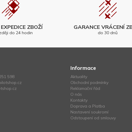
EXPEDICE ZBOŽÍ
GARANCE VRÁCENÍ ZB
zději do 24 hodin
do 30 dnů
Informace
251 598
Aktuality
ilotshop.cz
Obchodní podmínky
tshop.cz
Reklamační řád
O nás
Kontakty
Doprava a Platba
Nastavení soukromí
Odstoupení od smlouvy