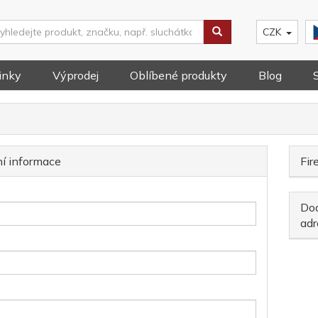
CZK
inky
Výprodej
Oblíbené produkty
Blog
í informace
Fir
Dod
adr