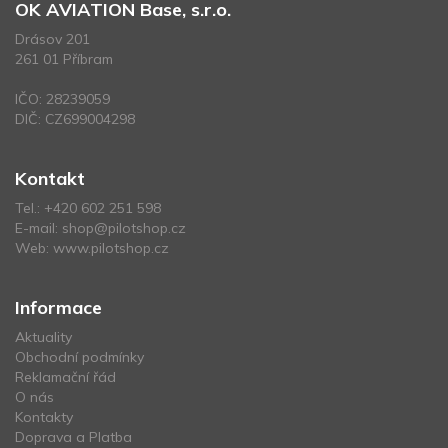
OK AVIATION Base, s.r.o.
Drásov 201
261 01 Příbram
IČO: 28239059
DIČ: CZ699004298
Kontakt
Tel.:
+420 602 251 598
E-mail:
shop@pilotshop.cz
Web:
www.pilotshop.cz
Informace
Aktuality
Obchodní podmínky
Reklamační řád
O nás
Kontakty
Doprava a Platba