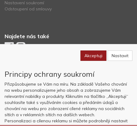
Nastavení soukromí
Odstoupení od smlouvy
Najdete nás také
Akceptuji
Nastavit
Newsletter
Principy ochrany soukromí
Odebírat
Přizpůsobujeme se Vám na míru. Na základě Vašeho chování
na webu personalizujeme jeho obsah a zobrazujeme Vám
relevantní nabídky a produkty. Kliknutím na tlačítko „Akceptuji“
Copyright © OK AVIATION Base, s.r.o. 2022, powered by
ABRA E-
souhlasíte také s využíváním cookies a předáním údajů o
shop
chování na webu pro zobrazení cílené reklamy na sociálních
sítích a v reklamních sítích na dalších webech.
Personalizaci a cílenou reklamu si můžete podrobněji nastavit
nebo kdykoli vypnout po kliknutí na tlačítko „Nastavit“.