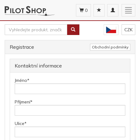
Toggle
Togg
0
navigation
navig
CZK
Registrace
Obchodní podmínky
Kontaktní informace
Jméno
*
Příjmení
*
Ulice
*